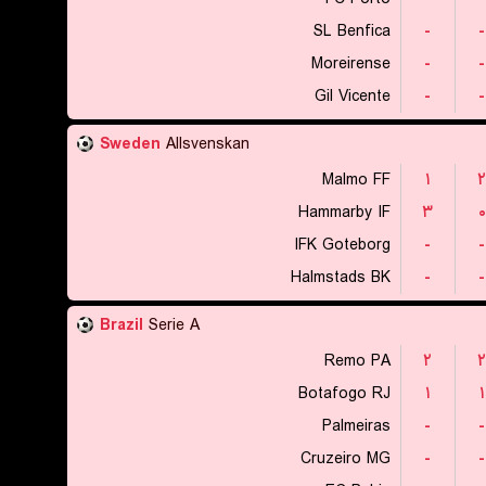
SL Benfica
-
-
Moreirense
-
-
Gil Vicente
-
-
Sweden
Allsvenskan
Malmo FF
۱
۲
Hammarby IF
۳
۰
IFK Goteborg
-
-
Halmstads BK
-
-
Brazil
Serie A
Remo PA
۲
۲
Botafogo RJ
۱
۱
Palmeiras
-
-
Cruzeiro MG
-
-