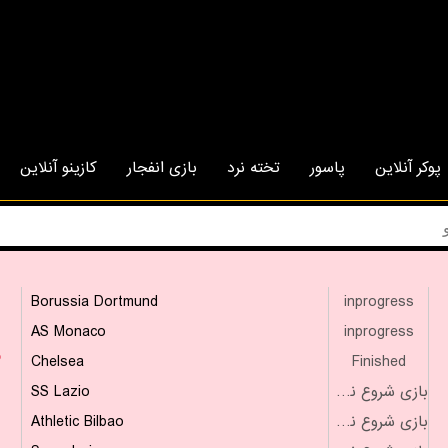
پوکر آنلاین
پاسور
تخته نرد
بازی انفجار
کازینو آنلاین
Borussia Dortmund
inprogress
AS Monaco
inprogress
۳
Chelsea
Finished
SS Lazio
بازی شروع نشده است
Athletic Bilbao
بازی شروع نشده است