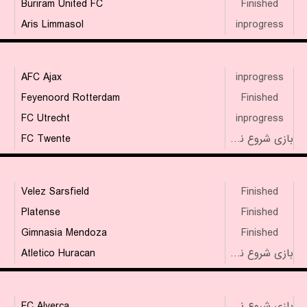
Buriram United FC
Finished
Aris Limmasol
inprogress
AFC Ajax
inprogress
Feyenoord Rotterdam
Finished
FC Utrecht
inprogress
FC Twente
بازی شروع نشده است
Velez Sarsfield
Finished
Platense
Finished
Gimnasia Mendoza
Finished
Atletico Huracan
بازی شروع نشده است
FC Alverca
بازی شروع نشده است