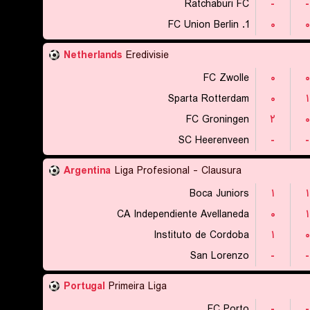
Ratchaburi FC
-
-
1. FC Union Berlin
۰
۰
Netherlands
Eredivisie
FC Zwolle
۰
۰
Sparta Rotterdam
۰
۱
FC Groningen
۲
۰
SC Heerenveen
-
-
Argentina
Liga Profesional - Clausura
Boca Juniors
۱
۱
CA Independiente Avellaneda
۰
۱
Instituto de Cordoba
۱
۰
San Lorenzo
-
-
Portugal
Primeira Liga
FC Porto
-
-