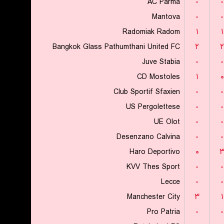
AC Parma
-
-
Mantova
-
-
Radomiak Radom
۱
۱
Bangkok Glass Pathumthani United FC
۲
۲
Juve Stabia
-
-
CD Mostoles
۱
۰
Club Sportif Sfaxien
-
-
US Pergolettese
-
-
UE Olot
-
-
Desenzano Calvina
-
-
Haro Deportivo
۰
KVV Thes Sport
-
-
Lecce
-
-
Manchester City
۳
۱
Pro Patria
-
-