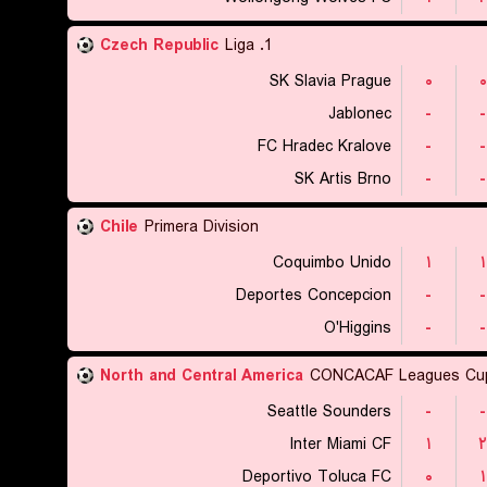
Czech Republic
1. Liga
SK Slavia Prague
۰
۰
Jablonec
-
-
FC Hradec Kralove
-
-
SK Artis Brno
-
-
Chile
Primera Division
Coquimbo Unido
۱
۱
Deportes Concepcion
-
-
O'Higgins
-
-
North and Central America
CONCACAF Leagues Cu
Seattle Sounders
-
-
Inter Miami CF
۱
۲
Deportivo Toluca FC
۰
۱