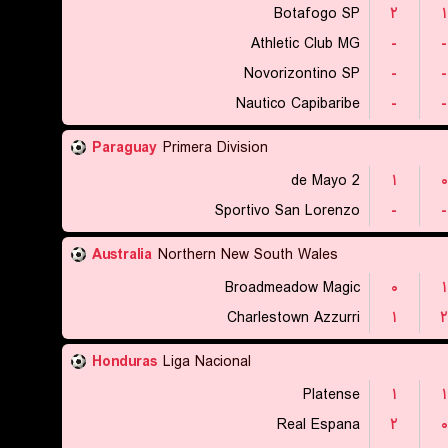
Botafogo SP
۲
۱
Athletic Club MG
-
-
Novorizontino SP
-
-
Nautico Capibaribe
-
-
Paraguay
Primera Division
2 de Mayo
۱
۰
Sportivo San Lorenzo
-
-
Australia
Northern New South Wales
Broadmeadow Magic
۰
۱
Charlestown Azzurri
۱
۲
Honduras
Liga Nacional
Platense
۱
۱
Real Espana
۲
۰