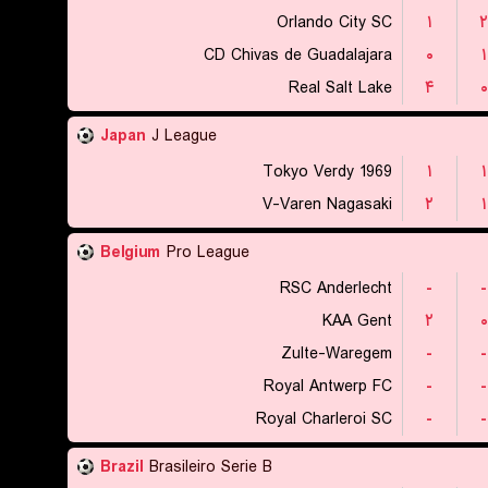
Orlando City SC
۱
۲
CD Chivas de Guadalajara
۰
۱
Real Salt Lake
۴
۰
Japan
J League
Tokyo Verdy 1969
۱
۱
V-Varen Nagasaki
۲
۱
Belgium
Pro League
RSC Anderlecht
-
-
KAA Gent
۲
۰
Zulte-Waregem
-
-
Royal Antwerp FC
-
-
Royal Charleroi SC
-
-
Brazil
Brasileiro Serie B