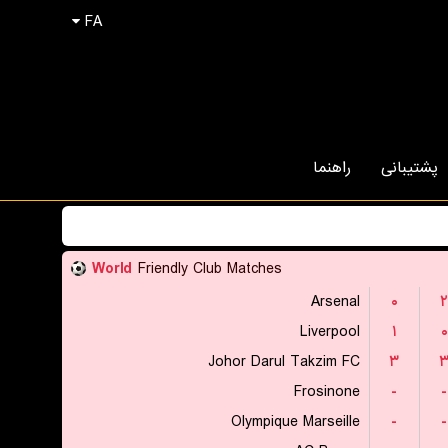
FA
پشتیبانی
راهنما
World
Friendly Club Matches
Arsenal
۰
۲
Liverpool
۱
۰
Johor Darul Takzim FC
۳
Frosinone
-
-
Olympique Marseille
-
-