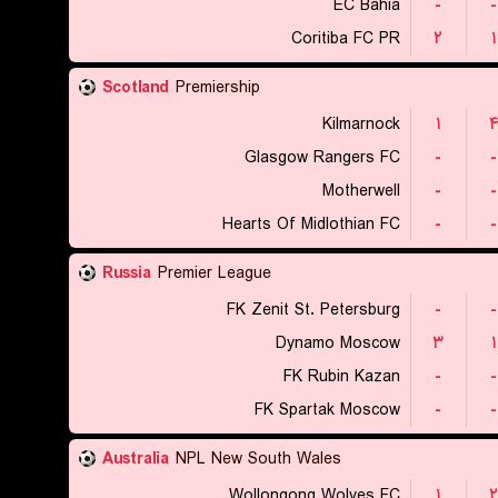
EC Bahia
-
-
Coritiba FC PR
۲
۱
Scotland
Premiership
Kilmarnock
۱
Glasgow Rangers FC
-
-
Motherwell
-
-
Hearts Of Midlothian FC
-
-
Russia
Premier League
FK Zenit St. Petersburg
-
-
Dynamo Moscow
۳
۱
FK Rubin Kazan
-
-
FK Spartak Moscow
-
-
Australia
NPL New South Wales
Wollongong Wolves FC
۱
۲